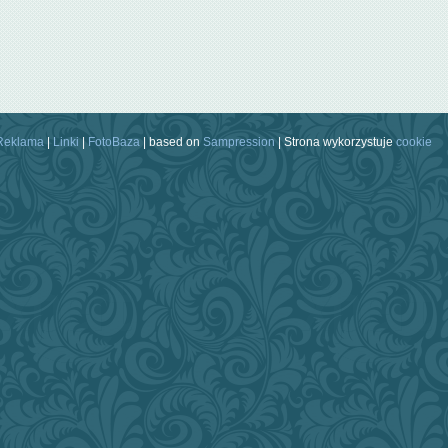
Reklama
|
Linki
|
FotoBaza
| based on
Sampression
| Strona wykorzystuje
cookie